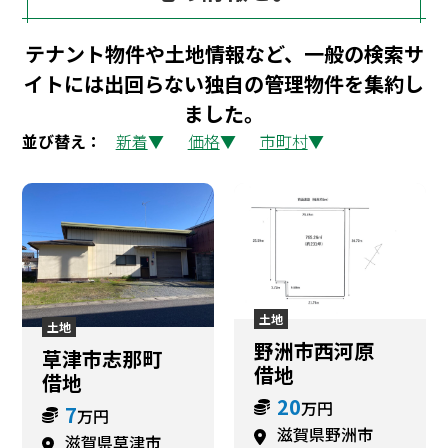
テナント物件や土地情報など、一般の検索サ
イトには出回らない独自の管理物件を集約し
ました。
並び替え：
新着
価格
市町村
土地
土地
野洲市西河原
草津市志那町
借地
借地
20
万円
7
万円
滋賀県野洲市
滋賀県草津市