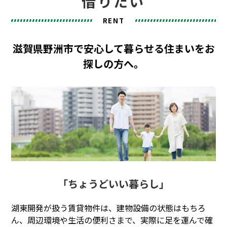
借りたい
オーナー様向け
RENT
SKC Shiga
リフォーム・リノベーション
滋賀県野洲市で安心して暮らせる住まいをお
探しの方へ。
会社概要
お知らせ
採用情報
よくある質問
Instagram
「ちょうどいい暮らし」
湖東開発が扱う賃貸物件は、建物設備の状態はもちろ
ん、周辺環境や生活の便利さまで、実際に足を運んで確