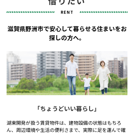
借りたい
オーナー様向け
RENT
SKC Shiga
リフォーム・リノベーション
滋賀県野洲市で安心して暮らせる住まいをお
探しの方へ。
会社概要
お知らせ
採用情報
よくある質問
Instagram
「ちょうどいい暮らし」
湖東開発が扱う賃貸物件は、建物設備の状態はもちろ
ん、周辺環境や生活の便利さまで、実際に足を運んで確