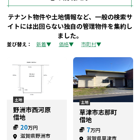
テナント物件や土地情報など、一般の検索サ
イトには出回らない独自の管理物件を集約し
ました。
並び替え：
新着
価格
市町村
土地
土地
野洲市西河原
草津市志那町
借地
借地
20
万円
7
万円
滋賀県野洲市
滋賀県草津市