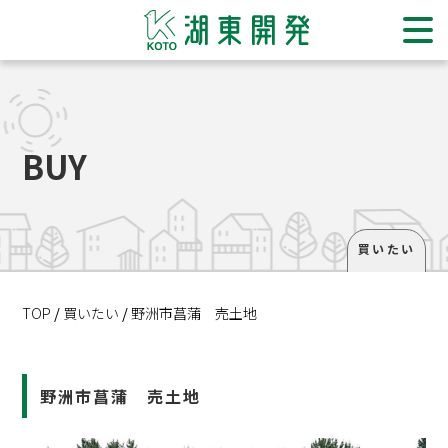
ホーム
BUY
住み替えをご検討の方
販売物件一覧
買いたい
買いたい
借りたい
TOP
買いたい
野洲市菖蒲 売土地
退去・解約手続き
売りたい
野洲市菖蒲 売土地
貸したい